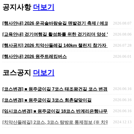
[코스변경] ■ 원주굽이길 3코스 회촌달맞이길
공지사항
더보기
[행사안내] 2026 운곡솔바람숲길 맨발걷기 축제 / 에코힐링 맨발걷기
2026.08.07
[교육안내] 걷기여행길 활성화를 위한 걷기리더 양성 "걷기지도자 2
2026.08.06
​​​​​​​[행사공지] 2026 치악산둘레길 140km 챌린지 참가자 ..
2026.07.28
[행사안내] 2026 원주트레킹버스
2026.06.01
코스공지
더보기
[코스변경] ■ 원주굽이길 7코스 태조왕건길 코스 변경 안내
2026.06.16
[코스변경] ■ 원주굽이길 3코스 회촌달맞이길
2026.06.16
[임시코스변경] ■ 원주굽이길 18코스 반계리은행나무길 임시노선 및
2026.06.16
[치악산둘레길] 2코스, 3코스 탐방로 통제정보 (※ 치악산국립공원 
2024.12.13