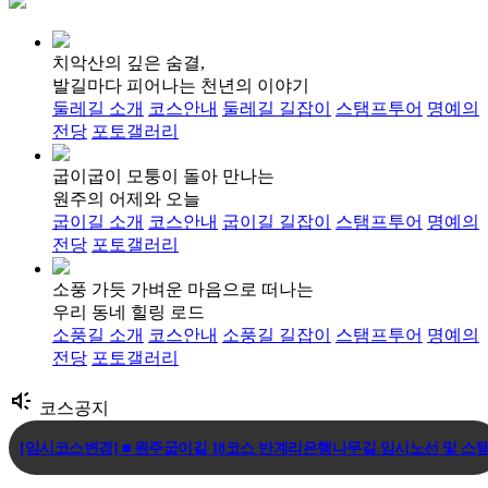
치악산의 깊은 숨결,
발길마다 피어나는 천년의 이야기
둘레길 소개
코스안내
둘레길 길잡이
스탬프투어
명예의
전당
포토갤러리
굽이굽이 모퉁이 돌아 만나는
원주의 어제와 오늘
굽이길 소개
코스안내
굽이길 길잡이
스탬프투어
명예의
전당
포토갤러리
소풍 가듯 가벼운 마음으로 떠나는
우리 동네 힐링 로드
소풍길 소개
코스안내
소풍길 길잡이
스탬프투어
명예의
전당
포토갤러리
brand_awareness
코스공지
[임시코스변경] ■ 원주굽이길 18코스 반계리은행나무길 임시노선 및 스탬.
[코스변경] ■ 원주굽이길 7코스 태조왕건길 코스 변경 안내