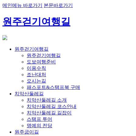
메인메뉴 바로가기
본문바로가기
원주걷기여행길
원주걷기여행길
원주걷기여행길
도보여행준비
이용수칙
조난대처
오시는길
패스포트&스탬프북 구매
치악산둘레길
치악산둘레길 소개
치악산둘레길 코스안내
치악산둘레길 길잡이
스탬프 투어
명예의 전당
원주굽이길