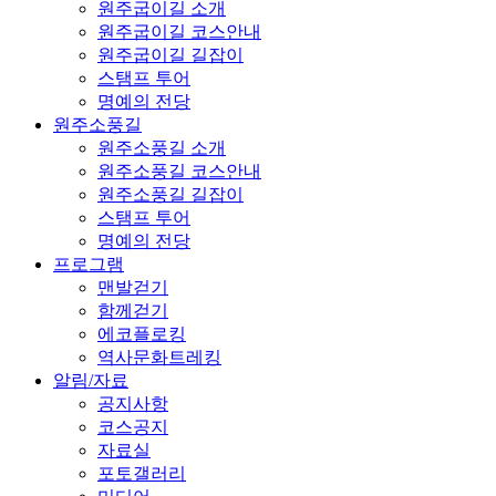
원주굽이길 소개
원주굽이길 코스안내
원주굽이길 길잡이
스탬프 투어
명예의 전당
원주소풍길
원주소풍길 소개
원주소풍길 코스안내
원주소풍길 길잡이
스탬프 투어
명예의 전당
프로그램
맨발걷기
함께걷기
에코플로킹
역사문화트레킹
알림/자료
공지사항
코스공지
자료실
포토갤러리