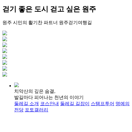
걷기 좋은 도시
걷고 싶은 원주
원주 시민의 활기찬 파트너
원주걷기여행길
치악산의 깊은 숨결,
발길마다 피어나는 천년의 이야기
둘레길 소개
코스안내
둘레길 길잡이
스탬프투어
명예의
전당
포토갤러리