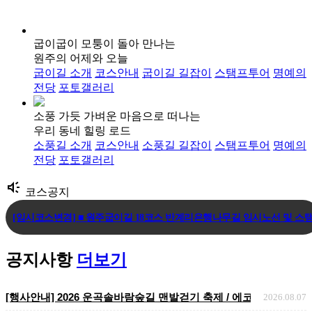
굽이굽이 모퉁이 돌아 만나는
원주의 어제와 오늘
굽이길 소개
코스안내
굽이길 길잡이
스탬프투어
명예의
전당
포토갤러리
소풍 가듯 가벼운 마음으로 떠나는
우리 동네 힐링 로드
소풍길 소개
코스안내
소풍길 길잡이
스탬프투어
명예의
전당
포토갤러리
brand_awareness
코스공지
[임시코스변경] ■ 원주굽이길 18코스 반계리은행나무길 임시노선 및 스탬.
[코스변경] ■ 원주굽이길 7코스 태조왕건길 코스 변경 안내
공지사항
더보기
[코스변경] ■ 원주굽이길 3코스 회촌달맞이길
[행사안내] 2026 운곡솔바람숲길 맨발걷기 축제 / 에코힐링 맨발걷기
2026.08.07