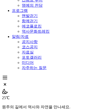
스탬프 투어
명예의 전당
프로그램
맨발걷기
함께걷기
에코플로킹
역사문화트레킹
알림/자료
공지사항
코스공지
자료실
포토갤러리
미디어
자주하는 질문
dehaze
close_small
partly_cloudy_night
25℃
원주의 길에서 역사와 자연을 만나세요.